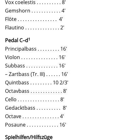
Vox coelestis . . . . . . . . . . 8′
Gemshorn . . . . . . . . . . . . 4′
Flöte . . . . . . . . . . . . . . . . 4′
Flautino . . . . . . . . . . . . . . 2′
1
Pedal C–d
Principalbass . . . . . . . . . 16′
Violon . . . . . . . . . . . . . . . 16′
Subbass . . . . . . . . . . . . . 16′
– Zartbass (Tr. III) . . . . . . 16′
Quintbass . . . . . . . . . 10 2/3′
Octavbass . . . . . . . . . . . . . 8′
Cello . . . . . . . . . . . . . . . . . 8′
Gedacktbass . . . . . . . . . . 8′
Octave . . . . . . . . . . . . . . . 4′
Posaune . . . . . . . . . . . . . 16′
Spielhilfen/Hilfszüge