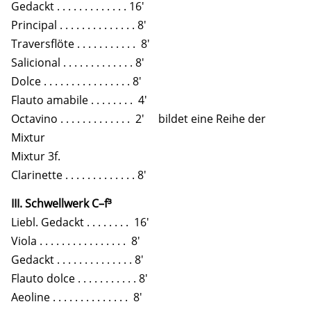
Gedackt . . . . . . . . . . . . . 16′
Principal . . . . . . . . . . . . . . 8′
Traversflöte . . . . . . . . . . . 8′
Salicional . . . . . . . . . . . . . 8′
Dolce . . . . . . . . . . . . . . . . 8′
Flauto amabile . . . . . . . . 4′
Octavino . . . . . . . . . . . . . 2′ bildet eine Reihe der
Mixtur
Mixtur 3f.
Clarinette . . . . . . . . . . . . . 8′
III. Schwellwerk C–f³
Liebl. Gedackt . . . . . . . . 16′
Viola . . . . . . . . . . . . . . . . 8′
Gedackt . . . . . . . . . . . . . . 8′
Flauto dolce . . . . . . . . . . . 8′
Aeoline . . . . . . . . . . . . . . 8′