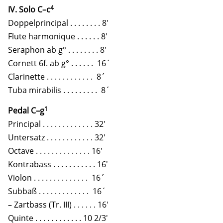
4
IV. Solo C–c
Doppelprincipal . . . . . . . . 8′
Flute harmonique . . . . . . 8′
Seraphon ab g° . . . . . . . . 8′
Cornett 6f. ab g° . . . . . . 16´
Clarinette . . . . . . . . . . . . 8´
Tuba mirabilis . . . . . . . . . 8´
1
Pedal C–g
Principal . . . . . . . . . . . . . 32′
Untersatz . . . . . . . . . . . . 32′
Octave . . . . . . . . . . . . . . 16′
Kontrabass . . . . . . . . . . . 16′
Violon . . . . . . . . . . . . . . 16´
Subbaß . . . . . . . . . . . . . 16´
– Zartbass (Tr. III) . . . . . . 16′
Quinte . . . . . . . . . . . . 10 2/3′