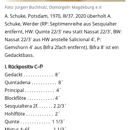
Foto: Jürgen Buchholz, Domorgeln Magdeburg e.V.
A. Schuke, Potsdam, 1970, III/37. 2020 überholt A.
Schuke, Werder (RP: Septimenreihe aus Sesquialter
entfernt, HW: Quinte 22/3′ neu statt Nassat 22/3′, BW:
Nassat 22/3′ aus HW anstelle Salicional 4′, P:
Gemshorn 4′ aus Bifra 2fach entfernt). Bifra 8′ ist ein
Gedacktbass.
3
I. Rückpositiv C–f
Gedackt . . . . . . . . . . . . . 8´
Quintadena . . . . . . . . . . . 8´
Principal . . . . . . . . . . . . . 4´
Blockflöte . . . . . . . . . . . . 4´
Sesquialtera 2f. . . . . . . 2 2/3´
Hohlflöte . . . . . . . . . . . . 2´
Quinte . . . . . . . . . . . . . 1 1/3´
Mixtur 4–6f. . . . . . . . . . 1 1/3´