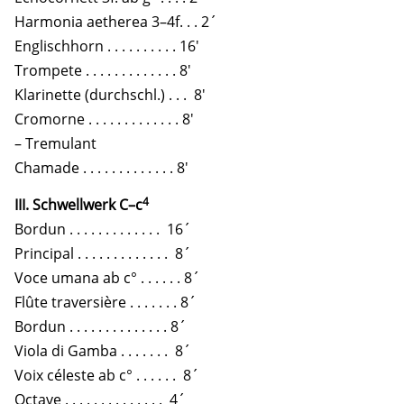
Harmonia aetherea 3–4f. . . 2´
Englischhorn . . . . . . . . . . 16′
Trompete . . . . . . . . . . . . . 8′
Klarinette (durchschl.) . . . 8′
Cromorne . . . . . . . . . . . . . 8′
– Tremulant
Chamade . . . . . . . . . . . . . 8′
4
III. Schwellwerk C–c
Bordun . . . . . . . . . . . . . 16´
Principal . . . . . . . . . . . . . 8´
Voce umana ab c° . . . . . . 8´
Flûte traversière . . . . . . . 8´
Bordun . . . . . . . . . . . . . . 8´
Viola di Gamba . . . . . . . 8´
Voix céleste ab c° . . . . . . 8´
Octave . . . . . . . . . . . . . . 4´