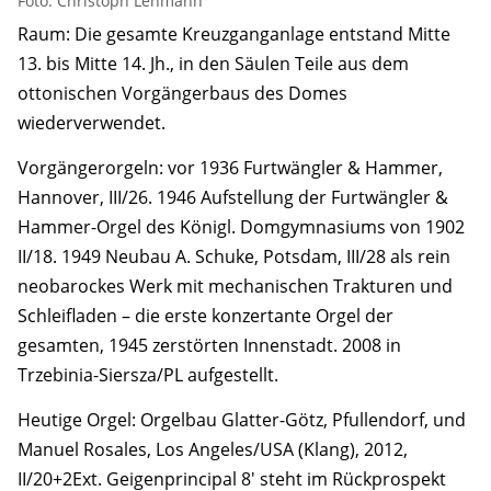
Foto: Christoph Lehmann
Raum: Die gesamte Kreuzganganlage entstand Mitte
13. bis Mitte 14. Jh., in den Säulen Teile aus dem
ottonischen Vorgängerbaus des Domes
wiederverwendet.
Vorgängerorgeln: vor 1936 Furtwängler & Hammer,
Hannover, III/26. 1946 Aufstellung der Furtwängler &
Hammer-Orgel des Königl. Domgymnasiums von 1902
II/18. 1949 Neubau A. Schuke, Potsdam, III/28 als rein
neobarockes Werk mit mechanischen Trakturen und
Schleifladen – die erste konzertante Orgel der
gesamten, 1945 zerstörten Innenstadt. 2008 in
Trzebinia-Siersza/PL aufgestellt.
Heutige Orgel: Orgelbau Glatter-Götz, Pfullendorf, und
Manuel Rosales, Los Angeles/USA (Klang), 2012,
II/20+2Ext. Geigenprincipal 8′ steht im Rückprospekt